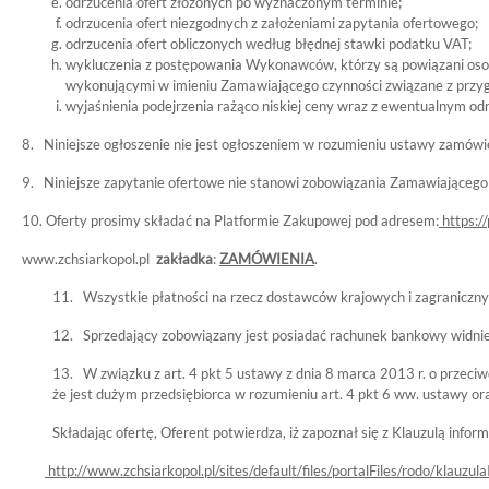
odrzucenia ofert złożonych po wyznaczonym terminie;
odrzucenia ofert niezgodnych z założeniami zapytania ofertowego;
odrzucenia ofert obliczonych według błędnej stawki podatku VAT;
wykluczenia z postępowania Wykonawców, którzy są powiązani oso
wykonującymi w imieniu Zamawiającego czynności związane z prz
wyjaśnienia podejrzenia rażąco niskiej ceny wraz z ewentualnym o
8. Niniejsze ogłoszenie nie jest ogłoszeniem w rozumieniu ustawy zamówi
9. Niniejsze zapytanie ofertowe nie stanowi zobowiązania Zamawiająceg
10. Oferty prosimy składać na Platformie Zakupowej pod adresem:
https:/
www.zchsiarkopol.pl
zakładka
:
ZAMÓWIENIA
.
11. Wszystkie płatności na rzecz dostawców krajowych i zagranicznyc
12. Sprzedający zobowiązany jest posiadać rachunek bankowy widniej
13. W związku z art. 4 pkt 5 ustawy z dnia 8 marca 2013 r. o przec
że jest dużym przedsiębiorca w rozumieniu art. 4 pkt 6 ww. ustawy o
Składając ofertę, Oferent potwierdza, iż zapoznał się z Klauzulą in
http://www.zchsiarkopol.pl/sites/default/files/portalFiles/rodo/klauz