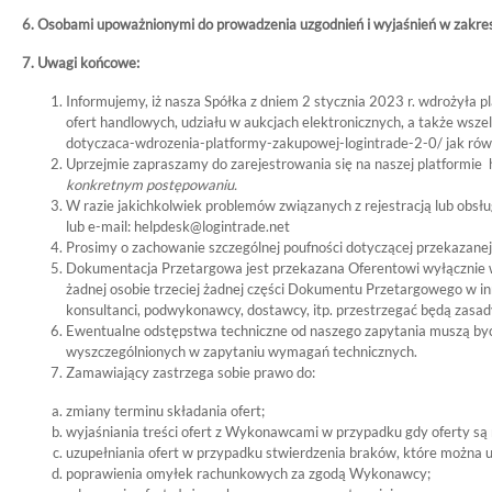
6. Osobami upoważnionymi do prowadzenia uzgodnień i wyjaśnień w zakresie
7. Uwagi końcowe:
Informujemy, iż nasza Spółka z dniem 2 stycznia 2023 r. wdrożył
ofert handlowych, udziału w aukcjach elektronicznych, a także wsz
dotyczaca-wdrozenia-platformy-zakupowej-logintrade-2-0/ jak rów
Uprzejmie zapraszamy do zarejestrowania się na naszej platformie ht
konkretnym postępowaniu.
W razie jakichkolwiek problemów związanych z rejestracją lub obs
lub e-mail: helpdesk@logintrade.net
Prosimy o zachowanie szczególnej poufności dotyczącej przekazane
Dokumentacja Przetargowa jest przekazana Oferentowi wyłącznie w 
żadnej osobie trzeciej żadnej części Dokumentu Przetargowego w inn
konsultanci, podwykonawcy, dostawcy, itp. przestrzegać będą zasad
Ewentualne odstępstwa techniczne od naszego zapytania muszą być 
wyszczególnionych w zapytaniu wymagań technicznych.
Zamawiający zastrzega sobie prawo do:
zmiany terminu składania ofert;
wyjaśniania treści ofert z Wykonawcami w przypadku gdy oferty są n
uzupełniania ofert w przypadku stwierdzenia braków, które można u
poprawienia omyłek rachunkowych za zgodą Wykonawcy;