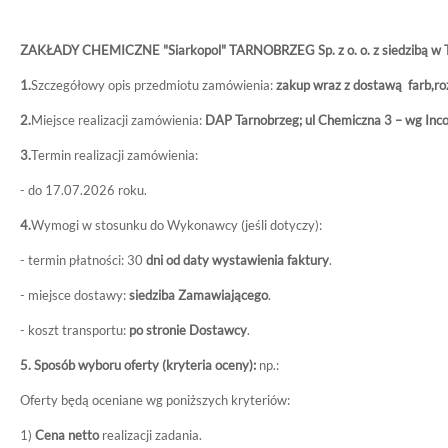
ZAKŁADY CHEMICZNE "Siarkopol" TARNOBRZEG Sp. z o. o. z siedzibą w Tarn
1.
Szczegółowy opis przedmiotu zamówienia:
zakup wraz z dostawą
farb,r
2.
Miejsce realizacji zamówienia:
DAP Tarnobrzeg; ul Chemiczna 3 – wg In
3.
Termin realizacji zamówienia:
- do 17.07.2026 roku.
4.
Wymogi w stosunku do Wykonawcy (jeśli dotyczy):
- termin płatności: 30
dni od daty wystawienia faktury
.
- miejsce dostawy:
siedziba Zamawiającego
.
- koszt transportu:
po stronie Dostawcy
.
5. Sposób wyboru oferty (kryteria oceny):
np.:
Oferty będą oceniane wg poniższych kryteriów:
1)
Cena netto
realizacji zadania.