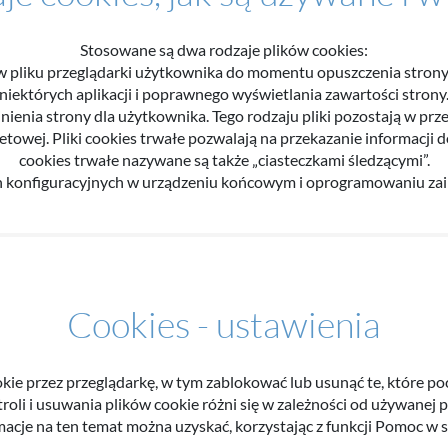
Stosowane są dwa rodzaje plików cookies:
ące w pliku przeglądarki użytkownika do momentu opuszczenia stro
niektórych aplikacji i poprawnego wyświetlania zawartości strony
jnienia strony dla użytkownika. Tego rodzaju pliki pozostają w prz
owej. Pliki cookies trwałe pozwalają na przekazanie informacji d
cookies trwałe nazywane są także „ciasteczkami śledzącymi”.
n konfiguracyjnych w urządzeniu końcowym i oprogramowaniu zai
Cookies - ustawienia
kie przez przeglądarkę, w tym zablokować lub usunąć te, które po
roli i usuwania plików cookie różni się w zależności od używanej p
acje na ten temat można uzyskać, korzystając z funkcji Pomoc w s