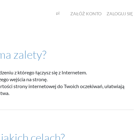
pl
ZAŁÓŻ KONTO
ZALOGUJ SIĘ
 ma zalety?
eniu z którego łączysz się z Internetem.
ego wejścia na stronę.
rtości strony internetowej do Twoich oczekiwań, ułatwiają
stwa.
 jakich celach?